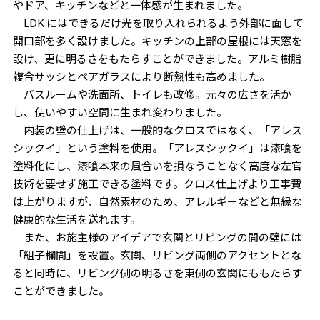
やドア、キッチンなどと一体感が生まれました。
LDK にはできるだけ光を取り入れられるよう外部に面して
開口部を多く設けました。キッチンの上部の屋根には天窓を
設け、更に明るさをもたらすことができました。アルミ樹脂
複合サッシとペアガラスにより断熱性も高めました。
バスルームや洗面所、トイレも改修。元々の広さを活か
し、使いやすい空間に生まれ変わりました。
内装の壁の仕上げは、一般的なクロスではなく、「アレス
シックイ」という塗料を使用。「アレスシックイ」は漆喰を
塗料化にし、漆喰本来の風合いを損なうことなく高度な左官
技術を要せず施工できる塗料です。クロス仕上げより工事費
は上がりますが、自然素材のため、アレルギーなどと無縁な
健康的な生活を送れます。
また、お施主様のアイデアで玄関とリビングの間の壁には
「組子欄間」を設置。玄関、リビング両側のアクセントとな
ると同時に、リビング側の明るさを東側の玄関にももたらす
ことができました。